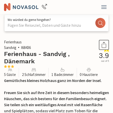
Wo würdest du gerne hingehen?
Fügen Sie Reiseziel, Daten und Gäste hinzu
1 / 26
Ferienhaus
Sandvig
I68436
Ferienhaus - Sandvig ,
3.9
Dänemark
out of 5
5 Gäste
2 Schlafzimmer
1 Badezimmer
0 Haustiere
Gemütliches kleines Holzhaus ganz im Norden der Insel.
Freuen Sie sich auf Ihre Zeit in diesem besonders heimeligen
Häuschen, das sich bestens für den Familienbesuch eignet.
Sie teilen sich ein weitläufiges Areal mit viel Rasenfläche
und Spielplätzen, sodass viel Platz zum Toben für die