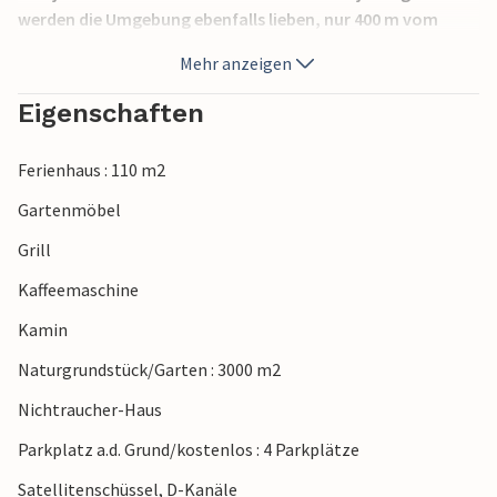
werden die Umgebung ebenfalls lieben, nur 400 m vom
Haus entfernt können Sie Hechte und Barsche im 6 Hektar
Mehr anzeigen
großen See fangen. Noch bessere Chancen haben Sie vom
Ruderboot aus, das ebenfalls am Haus zur Verfügung
Eigenschaften
steht.
Hinweis: In den 1. Stock führt eine steile Treppe.
Ferienhaus : 110 m2
Gartenmöbel
Grill
Kaffeemaschine
Kamin
Naturgrundstück/Garten : 3000 m2
Nichtraucher-Haus
Parkplatz a.d. Grund/kostenlos : 4 Parkplätze
Satellitenschüssel, D-Kanäle