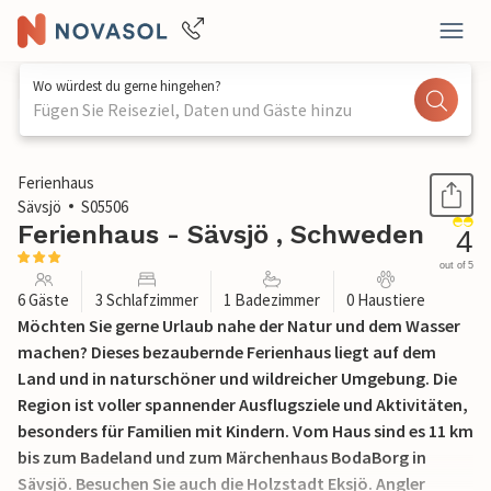
Wo würdest du gerne hingehen?
Fügen Sie Reiseziel, Daten und Gäste hinzu
1 / 23
Ferienhaus
Sävsjö
S05506
Ferienhaus - Sävsjö , Schweden
4
out of 5
6 Gäste
3 Schlafzimmer
1 Badezimmer
0 Haustiere
Möchten Sie gerne Urlaub nahe der Natur und dem Wasser
machen? Dieses bezaubernde Ferienhaus liegt auf dem
Land und in naturschöner und wildreicher Umgebung. Die
Region ist voller spannender Ausflugsziele und Aktivitäten,
besonders für Familien mit Kindern. Vom Haus sind es 11 km
bis zum Badeland und zum Märchenhaus BodaBorg in
Sävsjö. Besuchen Sie auch die Holzstadt Eksjö. Angler