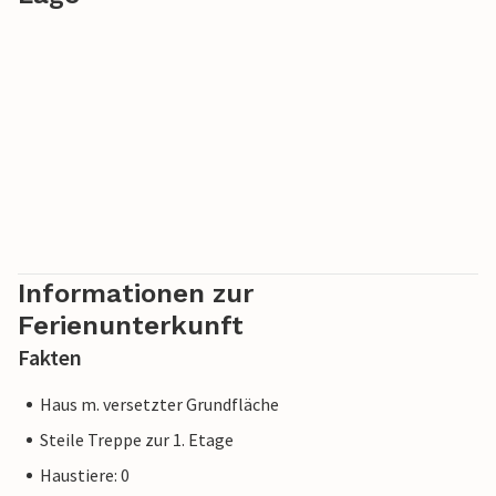
Bad können Sie im Ahornsee nehmen und sich anschließend
in der Sonne trocknen lassen.
Im Winter erwartet Sie in der SkiWelt Wilder Kaiser Brixental
das größte und modernste Skigebiet Österreichs mit
zahlreichen Abfahrten, Rodelstrecken und Langlaufloipen.
Gerade für Familien mit Kindern gibt es tolle Angebote, wie
etwa Funparks, Skischulen und
Kinderbetreuungseinrichtungen für die Kleinsten.
Informationen zur
Ferienunterkunft
Fakten
Haus m. versetzter Grundfläche
Steile Treppe zur 1. Etage
Haustiere: 0