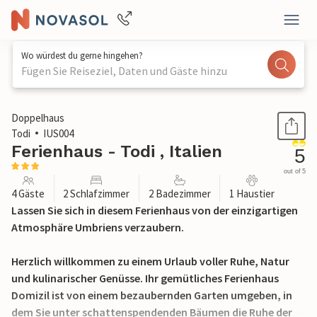
Wo würdest du gerne hingehen?
Fügen Sie Reiseziel, Daten und Gäste hinzu
1 / 40
Doppelhaus
Todi
IUS004
Ferienhaus - Todi , Italien
5
out of 5
4 Gäste
2 Schlafzimmer
2 Badezimmer
1 Haustier
Lassen Sie sich in diesem Ferienhaus von der einzigartigen
Atmosphäre Umbriens verzaubern.
Herzlich willkommen zu einem Urlaub voller Ruhe, Natur
und kulinarischer Genüsse. Ihr gemütliches Ferienhaus
Domizil ist von einem bezaubernden Garten umgeben, in
dem Sie unter schattenspendenden Bäumen die Ruhe der