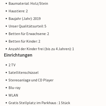
Ostsee-Ausstellung) und das Museumsschiff Passat für die
Baumaterial: Holz/Stein
gesamte Familie.
Haustiere: 2
Baujahr (Jahr): 2019
Der Priwall ist eine ca. drei Kilometer lange Halbinsel
zwischen Ostsee und Trave im Osten Schleswig-Holsteins
Unser Qualitätsurteil: 5
und gehört seit 1226 zu Lübeck. Strandvergnügen,
Betten für Erwachsene: 2
Bademöglichkeiten, Wassersport und Abenteuer direkt vor
Betten für Kinder: 2
der Tür Ihres Feriendomizils.
Anzahl der Kinder frei (bis zu 4 Jahren): 1
Bei den Wohnungsbildern handelt es sich um
Einrichtungen
Wohnbeispiele. Die Einrichtung ist vergleichbar, aber nicht
identisch. Die Ausstattung der Wohnung kann variieren.
2 TV
Satellitenschüssel
Weitere Wohnungen in dieser Dünenvilla: DTR123-132
Stereoanlage und CD Player
Blu-ray
WLAN
Gratis Stellplatz im Parkhaus : 1 Stück