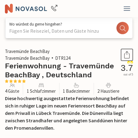
Wo würdest du gerne hingehen?
Fügen Sie Reiseziel, Daten und Gäste hinzu
1 / 30
Travemünde BeachBay
Travemünde BeachBay
DTR124
Ferienwohnung - Travemünde
3.7
BeachBay , Deutschland
out of 5
4 Gäste
1 Schlafzimmer
1 Badezimmer
2 Haustiere
Diese hochwertig ausgestattete Ferienwohnung befindet
sich in ruhiger Lage im neuen Ferienresort BeachBay auf
dem Priwall in Lübeck Travemünde. Die Dünenvilla liegt
zwischen Strandhafer und angelegten Sanddünen hinter
den Promenadenvillen.