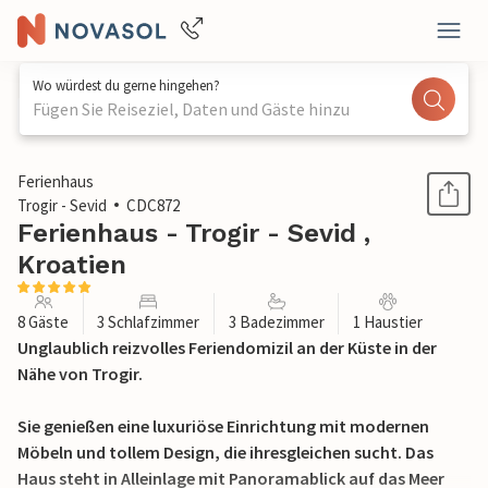
Wo würdest du gerne hingehen?
Fügen Sie Reiseziel, Daten und Gäste hinzu
1 / 41
Ferienhaus
Trogir - Sevid
CDC872
Ferienhaus - Trogir - Sevid ,
Kroatien
8 Gäste
3 Schlafzimmer
3 Badezimmer
1 Haustier
Unglaublich reizvolles Feriendomizil an der Küste in der
Nähe von Trogir.
Sie genießen eine luxuriöse Einrichtung mit modernen
Möbeln und tollem Design, die ihresgleichen sucht. Das
Haus steht in Alleinlage mit Panoramablick auf das Meer