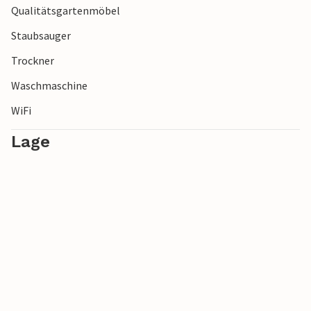
Qualitätsgartenmöbel
Freuen Sie sich auf die vielen Möglichkeiten, die sich Ihnen
Staubsauger
hier anbieten!
Trockner
Waschmaschine
WiFi
Lage