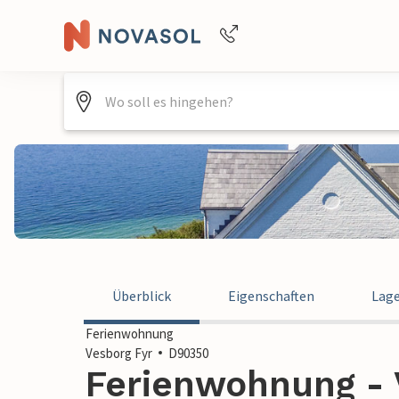
Buchungshilfe per Telefon
+4940688715475
Überblick
Eigenschaften
Lag
Ferienwohnung
Vesborg Fyr
D90350
Ferienwohnung - V