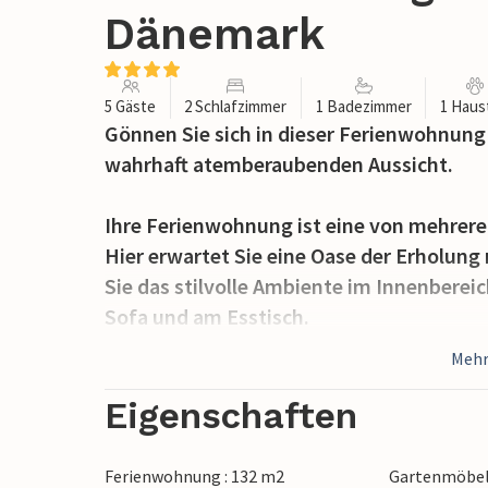
Dänemark
5 Gäste
2 Schlafzimmer
1 Badezimmer
1 Haus
Gönnen Sie sich in dieser Ferienwohnung
wahrhaft atemberaubenden Aussicht.
Ihre Ferienwohnung ist eine von mehre
Hier erwartet Sie eine Oase der Erholung
Sie das stilvolle Ambiente im Innenberei
Sofa und am Esstisch.
Mehr
Treten Sie vom Wohnzimmer auf die groß
Meerespanorama überwältigen. Genießen S
Eigenschaften
um die Ohren weht, und nutzen Sie auch d
Himmel vor fantastischer Kulisse zu spe
Ferienwohnung : 132 m2
Gartenmöbe