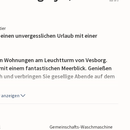
out of 5
tier
 einen unvergesslichen Urlaub mit einer
ren Wohnungen am Leuchtturm von Vesborg.
 mit einem fantastischen Meerblick. Genießen
ch und verbringen Sie gesellige Abende auf dem
 anzeigen
zügige Terrasse und lassen Sie sich vom
ie die Sonne und die frische Luft, die Ihnen
en Grill und den Esstisch, um unter freiem
isen. Bewundern Sie am Ende des Tages
l
Gemeinschafts-Waschmaschine