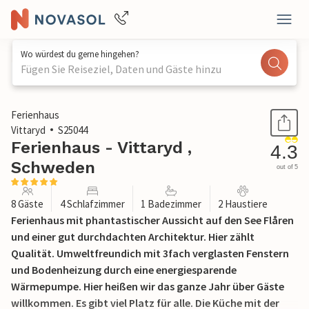
Wo würdest du gerne hingehen?
Fügen Sie Reiseziel, Daten und Gäste hinzu
1 / 26
Ferienhaus
Vittaryd
S25044
Ferienhaus - Vittaryd ,
4.3
Schweden
out of 5
8 Gäste
4 Schlafzimmer
1 Badezimmer
2 Haustiere
Ferienhaus mit phantastischer Aussicht auf den See Flåren
und einer gut durchdachten Architektur. Hier zählt
Qualität. Umweltfreundich mit 3fach verglasten Fenstern
und Bodenheizung durch eine energiesparende
Wärmepumpe. Hier heißen wir das ganze Jahr über Gäste
willkommen. Es gibt viel Platz für alle. Die Küche mit der