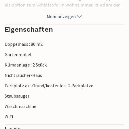
als Option zum Schlafsofa im Wohnzimmer. Rund um den
See finden Sie einige markierte Wanderwege, die zum
Mehr anzeigen
Nordic Walking geeignet sind. Möglichkeit, die vom
Unternehmen hergestellten Weine zu probieren und andere
Eigenschaften
saisonale Produkte zu kaufen. In 35 km Entfernung finden
Sie Abano und Montegrotto Terme, die für ihre
Doppelhaus : 80 m2
Thermalquellen bekannt sind. Verona 60 km, Venedig 60
km, Padua 50 km.
Gartenmöbel
Klimaanlage : 2 Stück
Nichtraucher-Haus
Parkplatz a.d. Grund/kostenlos : 2 Parkplätze
Staubsauger
Waschmaschine
WiFi