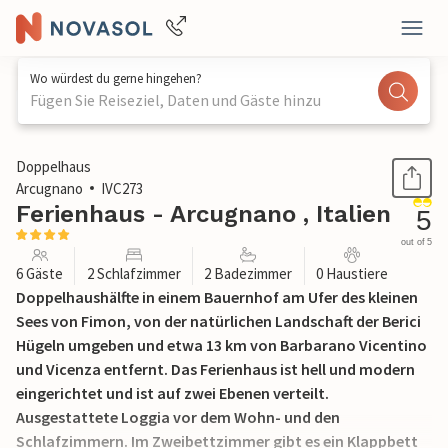
Wo würdest du gerne hingehen?
Fügen Sie Reiseziel, Daten und Gäste hinzu
1 / 30
Doppelhaus
Arcugnano
IVC273
Ferienhaus - Arcugnano , Italien
5
out of 5
6 Gäste
2 Schlafzimmer
2 Badezimmer
0 Haustiere
Doppelhaushälfte in einem Bauernhof am Ufer des kleinen
Sees von Fimon, von der natürlichen Landschaft der Berici
Hügeln umgeben und etwa 13 km von Barbarano Vicentino
und Vicenza entfernt. Das Ferienhaus ist hell und modern
eingerichtet und ist auf zwei Ebenen verteilt.
Ausgestattete Loggia vor dem Wohn- und den
Schlafzimmern. Im Zweibettzimmer gibt es ein Klappbett