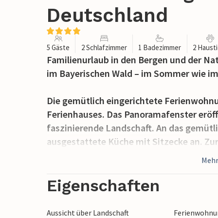
Deutschland
5 Gäste
2 Schlafzimmer
1 Badezimmer
2 Haust
Familienurlaub in den Bergen und der Na
im Bayerischen Wald – im Sommer wie im
Die gemütlich eingerichtete Ferienwohnu
Ferienhauses. Das Panoramafenster eröffn
faszinierende Landschaft. An das gemütl
ausgestattete Küche mit Sitzecke an. Zu
Babyflaschen-Wärmer, Eier- und Wasserkoc
Mehr
das im Wohnbereich aufgestellt werden 
Eigenschaften
Auf der Terrasse können Sie den Tag mit 
Kinder auf der großen Rasenfläche spiele
Aussicht über Landschaft
Ferienwohnun