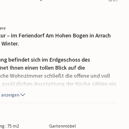
out of 5
iere
tur – im Feriendorf Am Hohen Bogen in Arrach
 Winter.
ng befindet sich im Erdgeschoss des
et Ihnen einen tollen Blick auf die
iche Wohnzimmer schließt die offene und voll
r zusätzlichen Ausstattung der Küche zählen ein
her. Für die 5. Person gibt es ein Klappbett,
 anzeigen
kann.
Blick auf die Berge begrüßen. Und während Ihre
n, lassen Sie den Tag auf der schönen Terrasse
g : 75 m2
Gartenmöbel