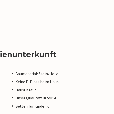
ung bietet ausreichend Platz für die ganze
nkt für Bergfreunde und Naturliebhaber, um
ießen.
rienunterkunft
Baumaterial: Stein/Holz
Keine P-Platz beim Haus
Haustiere: 2
Unser Qualitätsurteil: 4
Betten für Kinder: 0