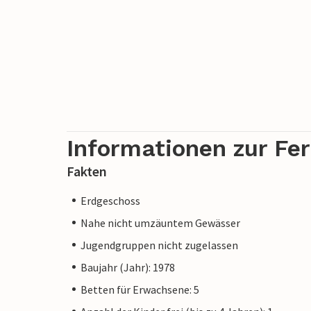
Passau.
Diese liebevoll eingerichtete Ferienwohn
Familie und ist der perfekte Ausgangspu
eine Auszeit im Bayerischen Wald zu gen
Informationen zur Fe
Fakten
Erdgeschoss
Nahe nicht umzäuntem Gewässer
Jugendgruppen nicht zugelassen
Baujahr (Jahr): 1978
Betten für Erwachsene: 5