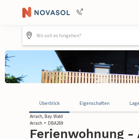
Buchungshilfe per Telefon
+4940688715475
Überblick
Eigenschaften
Lag
Arrach, Bay. Wald
Arrach
DBA269
Ferienwohnung - 