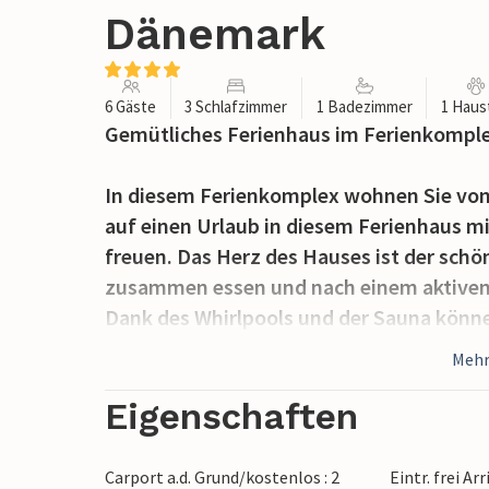
Dänemark
6 Gäste
3 Schlafzimmer
1 Badezimmer
1 Haus
Gemütliches Ferienhaus im Ferienkomplex
In diesem Ferienkomplex wohnen Sie von
auf einen Urlaub in diesem Ferienhaus 
freuen. Das Herz des Hauses ist der sch
zusammen essen und nach einem aktiven
Dank des Whirlpools und der Sauna könn
Ferienhaus erleben.
Mehr
Das große Grundstück mit Rasenflächen 
Eigenschaften
Genießen Sie hier lange Sommerabende a
Grill. In der Garage gibt es Stromanschlü
Carport a.d. Grund/kostenlos : 2
Eintr. frei Ar