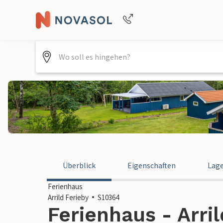
Buchungshilfe per Telefon
+4940688715475
Überblick
Eigenschaften
Lag
Ferienhaus
Arrild Ferieby
S10364
Ferienhaus - Arril