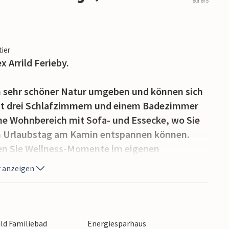
out of 5
tier
 Arrild Ferieby.
 sehr schöner Natur umgeben und können sich
mit drei Schlafzimmern und einem Badezimmer
öne Wohnbereich mit Sofa- und Essecke, wo Sie
 Urlaubstag am Kamin entspannen können.
en Sie Wellness-Momente im eigenen
 anzeigen
lädt zum Spielen und Sonnenbaden ein.
uf einer der Terrassen mit Gartenmöbeln und
sse, sodass Sie zwei Elektrofahrräder aufladen
rild Familiebad
Energiesparhaus