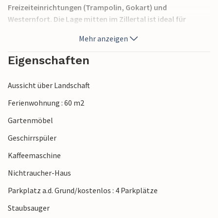
Freizeiteinrichtungen (Trampolin, Gokart) und
Westernfort. Die Lage mitten im Zillertal ist ideal für
zahlreiche Ausflugsmöglichkeiten. Nicht nur Wandern ist
Mehr anzeigen
im Zillertal angesagt, auch eine Fahrt mit der Zillertalbahn,
ein Besuch der Schaukäserei oder des Goldschaubergwerks,
Eigenschaften
eine Vorführung auf der Adlerbühne Mayrhofen und vieles
mehr sollten Sie bei Ihrem Aufenthalt in diesem schönen
Aussicht über Landschaft
Tal nicht versäumen. Brötchenservice möglich.
Ferienwohnung : 60 m2
Gartenmöbel
Geschirrspüler
Kaffeemaschine
Nichtraucher-Haus
Parkplatz a.d. Grund/kostenlos : 4 Parkplätze
Staubsauger