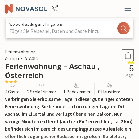
Wo würdest du gerne hingehen?
Fügen Sie Reiseziel, Daten und Gäste hinzu
1 / 14
Ferienwohnung
Aschau
ATA012
Ferienwohnung - Aschau ,
5
Österreich
out of
5
4 Gäste
2 Schlafzimmer
1 Badezimmer
0 Haustiere
Verbringen Sie erholsame Tage in dieser gut eingerichteten
Ferienwohnung. Sie befindet sich in ruhiger Lage im Ort
Aschau im Zillertal und verfügt über einen Balkon. Nur
wenige Minuten entfernt (auch zu Fuß erreichbar, ca. 2 km)
befindet sich im Bereich des Campingplatzes Aufenfeld ein
öffentlich zugänglicher Badesee mit großem Spielplatz,