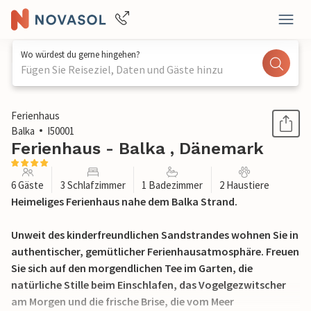
Wo würdest du gerne hingehen?
Fügen Sie Reiseziel, Daten und Gäste hinzu
1 / 21
Ferienhaus
Balka
I50001
Ferienhaus - Balka , Dänemark
6 Gäste
3 Schlafzimmer
1 Badezimmer
2 Haustiere
Heimeliges Ferienhaus nahe dem Balka Strand.
Unweit des kinderfreundlichen Sandstrandes wohnen Sie in
authentischer, gemütlicher Ferienhausatmosphäre. Freuen
Sie sich auf den morgendlichen Tee im Garten, die
natürliche Stille beim Einschlafen, das Vogelgezwitscher
am Morgen und die frische Brise, die vom Meer