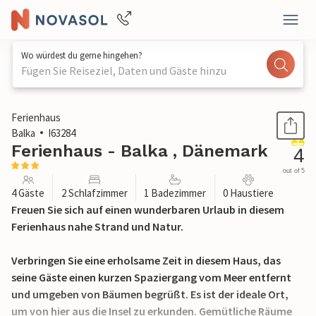
Wo würdest du gerne hingehen?
Fügen Sie Reiseziel, Daten und Gäste hinzu
1 / 21
Ferienhaus
Balka
I63284
Ferienhaus - Balka , Dänemark
4
out of 5
4 Gäste
2 Schlafzimmer
1 Badezimmer
0 Haustiere
Freuen Sie sich auf einen wunderbaren Urlaub in diesem
Ferienhaus nahe Strand und Natur.
Verbringen Sie eine erholsame Zeit in diesem Haus, das
seine Gäste einen kurzen Spaziergang vom Meer entfernt
und umgeben von Bäumen begrüßt. Es ist der ideale Ort,
um von hier aus die Insel zu erkunden. Gemütliche Räume