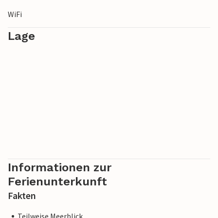
Natur und Kultur in ruhiger, entspannter Umgebung.
WiFi
Lage
Informationen zur
Ferienunterkunft
Fakten
Teilweise Meerblick