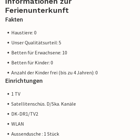
Informationen zur
Insel erleben können. Wenn Sie sich nach Norden
Ferienunterkunft
orientieren, erreichen Sie bald die charmante Stadt Nexø.
Fakten
Es erwartet Sie ein außergewöhnlich schönes Haus in einer
Haustiere: 0
beliebten Gegend – freuen Sie sich auf Ihren Besuch!
Unser Qualitätsurteil: 5
Betten für Erwachsene: 10
Betten für Kinder: 0
Anzahl der Kinder frei (bis zu 4 Jahren): 0
Einrichtungen
1 TV
Satellitenschüs. D/Ska. Kanäle
DK-DR1/TV2
WLAN
Aussendusche : 1 Stück