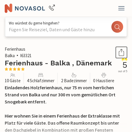
Wo würdest du gerne hingehen?
Fügen Sie Reiseziel, Daten und Gäste hinzu
1 / 27
Ferienhaus
Balka
I63321
Ferienhaus - Balka , Dänemark
5
out of 5
10 Gäste
4 Schlafzimmer
2 Badezimmer
0 Haustiere
Einladendes Holzferienhaus, nur 75 m vom herrlichen
Strand von Balka und nur 300 m vom gemütlichen Ort
Snogebæk entfernt.
Hier wohnen Sie in einem Ferienhaus der Extraklasse mit
Platz für viele Gäste. Das offene Raumkonzept bis unter
den Dachgiebel in Kombination mit großen Fenstern