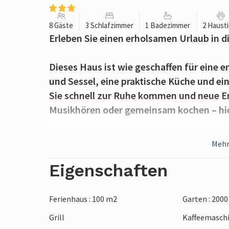
8 Gäste
3 Schlafzimmer
1 Badezimmer
2 Haust
Erleben Sie einen erholsamen Urlaub in 
Dieses Haus ist wie geschaffen für eine 
und Sessel, eine praktische Küche und ei
Sie schnell zur Ruhe kommen und neue En
Musikhören oder gemeinsam kochen – hi
Der große, grüne Garten lädt zu jeder Ta
Mehr
morgens mit einer Tasse Kaffee auf die 
die Sie umgibt. Schmökern Sie in Ihrer Ur
Eigenschaften
Ihres kommenden Urlaubstages. Lassen S
unterm Sternenhimmel ausklingen.
Ferienhaus : 100 m2
Garten : 200
Grill
Kaffeemasch
In Bastuträsk erwartet Sie eine ursprüng