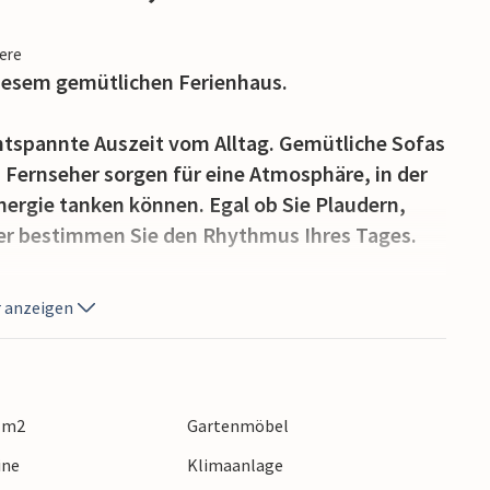
iere
diesem gemütlichen Ferienhaus.
entspannte Auszeit vom Alltag. Gemütliche Sofas
n Fernseher sorgen für eine Atmosphäre, in der
ergie tanken können. Egal ob Sie Plaudern,
er bestimmen Sie den Rhythmus Ihres Tages.
geszeit zum Verweilen ein. Setzen Sie sich schon
 anzeigen
Terrasse und genießen Sie die wunderbare Ruhe,
laubslektüre oder planen Sie die Aktivitäten
ie den Abend entspannt mit einem Glas Wein
0 m2
Gartenmöbel
ine
Klimaanlage
liche Natur mit Wäldern, Seen und weiten