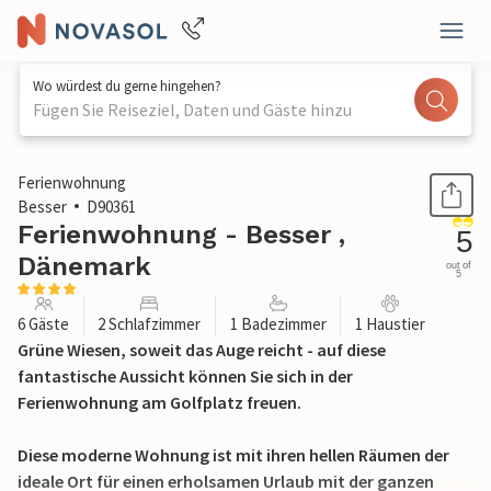
Wo würdest du gerne hingehen?
Fügen Sie Reiseziel, Daten und Gäste hinzu
1 / 21
Ferienwohnung
Besser
D90361
Ferienwohnung - Besser ,
5
Dänemark
out of
5
6 Gäste
2 Schlafzimmer
1 Badezimmer
1 Haustier
Grüne Wiesen, soweit das Auge reicht - auf diese
fantastische Aussicht können Sie sich in der
Ferienwohnung am Golfplatz freuen.
Diese moderne Wohnung ist mit ihren hellen Räumen der
ideale Ort für einen erholsamen Urlaub mit der ganzen