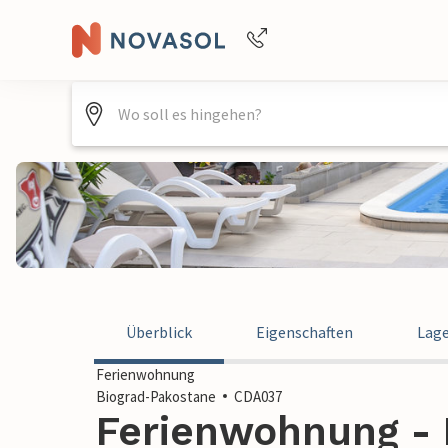
Buchungshilfe per Telefon
+4940688715475
Überblick
Eigenschaften
Lag
Ferienwohnung
Biograd-Pakostane
CDA037
Ferienwohnung - 