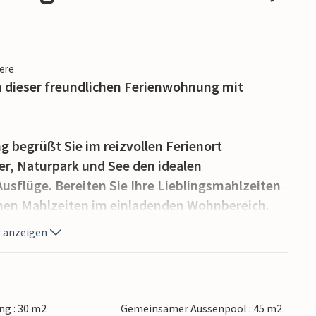
iere
in dieser freundlichen Ferienwohnung mit
 begrüßt Sie im reizvollen Ferienort
r, Naturpark und See den idealen
sflüge. Bereiten Sie Ihre Lieblingsmahlzeiten
chen Mahlzeiten im einladenden Wohnbereich.
 auf dem Sofa hoch, vertiefen Sie sich in Ihre
 anzeigen
m Brettspiel.
chulter und genießen Sie die angenehme
. Nutzen Sie den Grill und plaudern Sie bei
g : 30 m2
Gemeinsamer Aussenpool : 45 m2