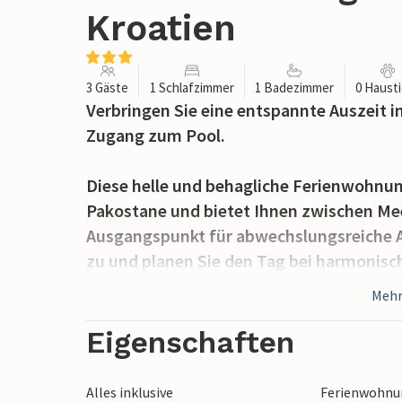
Kroatien
3 Gäste
1 Schlafzimmer
1 Badezimmer
0 Haust
Verbringen Sie eine entspannte Auszeit 
Zugang zum Pool.
Diese helle und behagliche Ferienwohnung
Pakostane und bietet Ihnen zwischen Mee
Ausgangspunkt für abwechslungsreiche Au
zu und planen Sie den Tag bei harmonis
Legen Sie nach einer langen Tour die Füße
Mehr
Urlaubslektüre oder widmen Sie sich eine
Eigenschaften
Werfen Sie sich das Handtuch über die S
Atmosphäre am schönen Gemeinschaftspool
Alles inklusive
Ferienwohnun