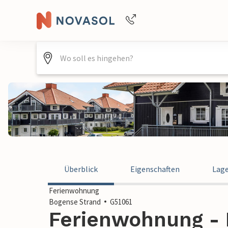
Buchungshilfe per Telefon
+4940688715475
Überblick
Eigenschaften
Lag
Ferienwohnung
Bogense Strand
G51061
Ferienwohnung - 