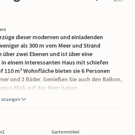
out of 5
iere
orzüge dieser modernen und einladenden
eniger als 300 m vom Meer und Strand
h über zwei Ebenen und ist über eine
h in einem interessanten Haus mit schiefen
f 110 m² Wohnfläche bieten sie 6 Personen
mmer und 2 Bäder. Genießen Sie auch den Balkon,
eise Blick auf das Meer haben.
 Meter entfernt, wo Sie spazieren gehen
 anzeigen
Petanque spielen. In der kalten Jahreszeit
ogense bietet Spaß auf höchstem Niveau und
ungsmöglichkeiten. Kaufen Sie jeden
rkt und besuchen Sie unter anderem das
 m2
Gartenmöbel