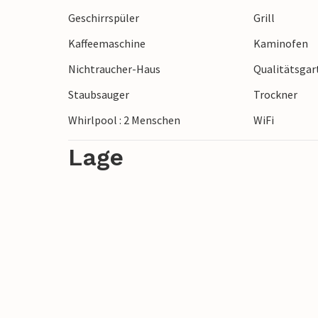
Nordfyns Museum. Sie können auch leich
Geschirrspüler
Grill
erreichen wie z. B. Schloss Egeskov, Zoo
Kaffeemaschine
Kaminofen
Nichtraucher-Haus
Qualitätsga
Staubsauger
Trockner
Whirlpool : 2 Menschen
WiFi
Lage