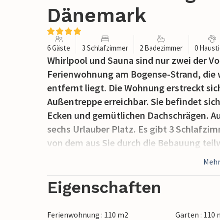
Dänemark
6 Gäste
3 Schlafzimmer
2 Badezimmer
0 Haust
Whirlpool und Sauna sind nur zwei der V
Ferienwohnung am Bogense-Strand, die w
entfernt liegt. Die Wohnung erstreckt sic
Außentreppe erreichbar. Sie befindet sic
Ecken und gemütlichen Dachschrägen. Au
sechs Urlauber Platz. Es gibt 3 Schlafzi
von dem aus Sie durch die Bebauung teilw
Bogense und der Yachthafen sind nur 500
Mehr
können. In der Nähe können Sie Golf und 
können Sie das Schwimmbad besuchen. B
Eigenschaften
das ganze Jahr über unzählige Unterhalt
Donnerstag frische Produkte auf dem Ma
Ferienwohnung : 110 m2
Garten : 110