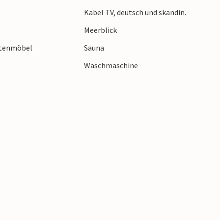
t die anderen Sehenswürdigkeiten von Fünen
Kabel TV, deutsch und skandin.
 in Odense, HC Andersens Haus.
Meerblick
rtenmöbel
Sauna
Waschmaschine