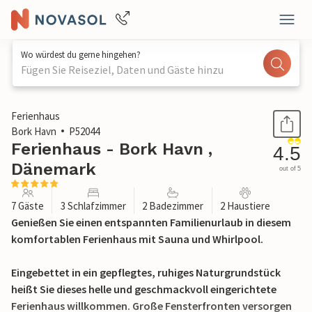
Wo würdest du gerne hingehen?
Fügen Sie Reiseziel, Daten und Gäste hinzu
1 / 27
Ferienhaus
Bork Havn
P52044
Ferienhaus - Bork Havn ,
4.5
Dänemark
out of 5
7 Gäste
3 Schlafzimmer
2 Badezimmer
2 Haustiere
Genießen Sie einen entspannten Familienurlaub in diesem
komfortablen Ferienhaus mit Sauna und Whirlpool.
Eingebettet in ein gepflegtes, ruhiges Naturgrundstück
heißt Sie dieses helle und geschmackvoll eingerichtete
Ferienhaus willkommen. Große Fensterfronten versorgen