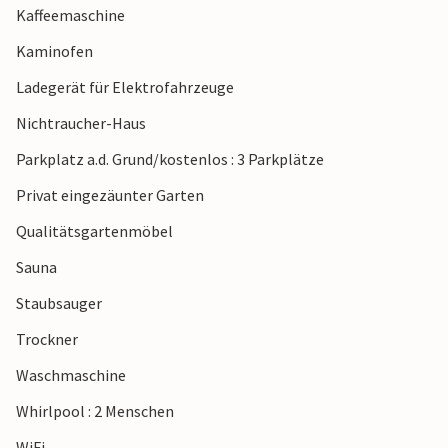
Kaffeemaschine
Fischgerichte schmecken oder bummeln Sie durch die
Geschäfte in Esbjerg.
Kaminofen
Ladegerät für Elektrofahrzeuge
Nichtraucher-Haus
Parkplatz a.d. Grund/kostenlos : 3 Parkplätze
Privat eingezäunter Garten
Qualitätsgartenmöbel
Sauna
Staubsauger
Trockner
Waschmaschine
Whirlpool : 2 Menschen
WiFi