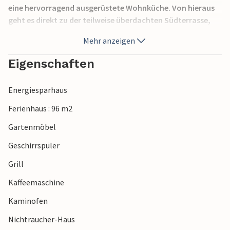
eine hervorragend ausgerüstete Wohnküche. Von hieraus
geht es direkt zu der teilweise überdachten Südterrasse,
wo Sie die Sonnentage und warmen Sommerabende beim
Mehr anzeigen
Grillen genießen können. Das Haus liegt in der Nähe von
Bork Havn, wo Sie fast das ganze Jahr über frischen Fisch
Eigenschaften
kaufen können.
Energiesparhaus
Ferienhaus : 96 m2
Gartenmöbel
Geschirrspüler
Grill
Kaffeemaschine
Kaminofen
Nichtraucher-Haus