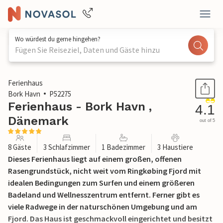
Wo würdest du gerne hingehen?
Fügen Sie Reiseziel, Daten und Gäste hinzu
1 / 26
Ferienhaus
Bork Havn
P52275
Ferienhaus - Bork Havn ,
4.1
Dänemark
out of 5
8 Gäste
3 Schlafzimmer
1 Badezimmer
3 Haustiere
Dieses Ferienhaus liegt auf einem großen, offenen
Rasengrundstück, nicht weit vom Ringkøbing Fjord mit
idealen Bedingungen zum Surfen und einem größeren
Badeland und Wellnesszentrum entfernt. Ferner gibt es
viele Radwege in der naturschönen Umgebung und am
Fjord. Das Haus ist geschmackvoll eingerichtet und besitzt