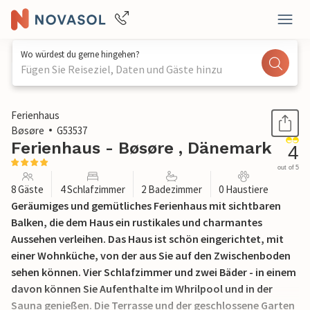
Wo würdest du gerne hingehen?
Fügen Sie Reiseziel, Daten und Gäste hinzu
1 / 21
Ferienhaus
Bøsøre
G53537
Ferienhaus - Bøsøre , Dänemark
4
out of 5
8 Gäste
4 Schlafzimmer
2 Badezimmer
0 Haustiere
Geräumiges und gemütliches Ferienhaus mit sichtbaren
Balken, die dem Haus ein rustikales und charmantes
Aussehen verleihen. Das Haus ist schön eingerichtet, mit
einer Wohnküche, von der aus Sie auf den Zwischenboden
sehen können. Vier Schlafzimmer und zwei Bäder - in einem
davon können Sie Aufenthalte im Whrilpool und in der
Sauna genießen. Die Terrasse und der geschlossene Garten