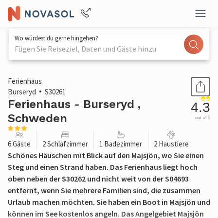
Wo würdest du gerne hingehen?
Fügen Sie Reiseziel, Daten und Gäste hinzu
1 / 14
Ferienhaus
Burseryd
S30261
Ferienhaus - Burseryd ,
4.3
Schweden
out of 5
6 Gäste
2 Schlafzimmer
1 Badezimmer
2 Haustiere
Schönes Häuschen mit Blick auf den Majsjön, wo Sie einen
Steg und einen Strand haben. Das Ferienhaus liegt hoch
oben neben der S30262 und nicht weit von der S04693
entfernt, wenn Sie mehrere Familien sind, die zusammen
Urlaub machen möchten. Sie haben ein Boot in Majsjön und
können im See kostenlos angeln. Das Angelgebiet Majsjön