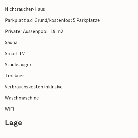
und Rowy.
Nichtraucher-Haus
Genießen Sie Ihren Aufenthalt in diesem komfortablen
Parkplatz a.d. Grund/kostenlos : 5 Parkplätze
Ferienhaus in schöner Lage.
Privater Aussenpool : 19 m2
Sauna
Smart TV
Staubsauger
Trockner
Verbrauchskosten inklusive
Waschmaschine
WiFi
Lage