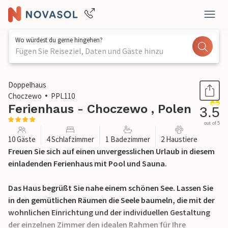
Wo würdest du gerne hingehen?
Fügen Sie Reiseziel, Daten und Gäste hinzu
1 / 28
Doppelhaus
Choczewo
PPL110
Ferienhaus - Choczewo , Polen
3.5
out of 5
10 Gäste
4 Schlafzimmer
1 Badezimmer
2 Haustiere
Freuen Sie sich auf einen unvergesslichen Urlaub in diesem
einladenden Ferienhaus mit Pool und Sauna.
Das Haus begrüßt Sie nahe einem schönen See. Lassen Sie
in den gemütlichen Räumen die Seele baumeln, die mit der
wohnlichen Einrichtung und der individuellen Gestaltung
der einzelnen Zimmer den idealen Rahmen für Ihre