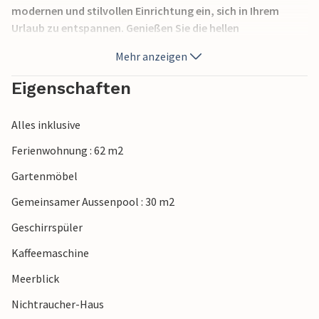
modernen und stilvollen Einrichtung ein, sich in Ihrem
Urlaub zu entspannen. Genießen Sie die hellen
Räumlichkeiten beim Spielen oder gemeinsam Kochen und
Mehr anzeigen
blicken vom überdachten Balkon auf das Meer. Der
gemeinsam genutzte Pool bietet herrliche Erfrischung an
Eigenschaften
warmen Tagen und lässt Sie ins Gespräch mit den anderen
Bewohnern des Hauses kommen.
Alles inklusive
Dazukommend, liegt der Strand nur ein paar Schritte
Ferienwohnung : 62 m2
entfernt und Sie haben die Möglichkeit für zahlreiche
Gartenmöbel
Aktivitäten in unmittelbarer Nähe, u.a. Fahrradverleih für
mögliche Radtouren in der Umgebung, ein Stadtbummel in
Gemeinsamer Aussenpool : 30 m2
Trogir oder ein Abendessen im nächstgelegenen
Geschirrspüler
Restaurant.
Kaffeemaschine
Freuen Sie sich auf einen abwechslungsreichen Urlaub in
Meerblick
dieser attraktiven Ferienwohnung!
Nichtraucher-Haus