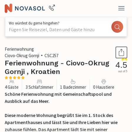
Wo würdest du gerne hingehen?
Fügen Sie Reiseziel, Daten und Gäste hinzu
1 / 21
Ferienwohnung
Ciovo-Okrug Gornji
CSC257
Ferienwohnung - Ciovo-Okrug
4.5
Gornji , Kroatien
out of 5
4 Gäste
3 Schlafzimmer
1 Badezimmer
0 Haustiere
Schöne Ferienwohnung mit Gemeinschaftspool und
Ausblick auf das Meer.
Diese moderne Wohnung begrüßt Sie im 1. Stock des
Apartmenthauses und lässt Sie und Ihre Lieben hier wie
zuhause fühlen. Das Apartment lädt Sie mit seiner