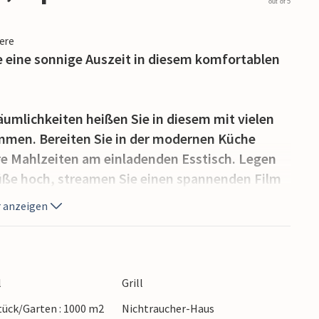
out of 5
iere
e eine sonnige Auszeit in diesem komfortablen
umlichkeiten heißen Sie in diesem mit vielen
mmen. Bereiten Sie in der modernen Küche
hre Mahlzeiten am einladenden Esstisch. Legen
Füße hoch, streamen Sie einen spannenden Film
 Wohnzimmer für einen Spieleabend bequem.
 anzeigen
affen für lange Tage unter der andalusischen
 Laune im Pool, entspannen Sie auf den
aue Sommernächte mit herrlichen Grillabenden
l
Grill
ütlich beleuchteten Pergola.
ück/Garten : 1000 m2
Nichtraucher-Haus