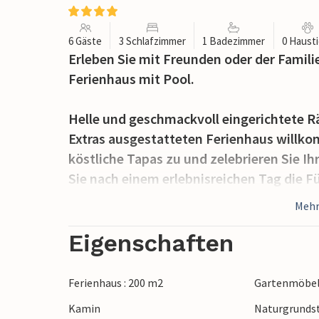
6 Gäste
3 Schlafzimmer
1 Badezimmer
0 Haust
Erleben Sie mit Freunden oder der Famili
Ferienhaus mit Pool.
Helle und geschmackvoll eingerichtete Rä
Extras ausgestatteten Ferienhaus willko
köstliche Tapas zu und zelebrieren Sie I
Sie nach einem erlebnisreichen Tag die 
oder machen Sie es sich im behaglichen
Mehr
Der gepflegte Außenbereich ist wie gesch
Eigenschaften
Sonne. Erfrischen Sie sich nach Lust und
bequemen Sonnenliegen und feiern Sie l
Ferienhaus : 200 m2
Gartenmöbe
bei Wein und Kerzenschein unter der gem
Kamin
Naturgrundst