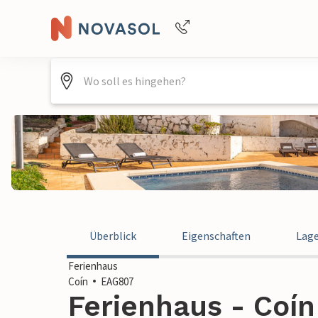
Buchungshilfe per Telefon
+4940688715475
Überblick
Eigenschaften
Lag
Ferienhaus
Coín
EAG807
Ferienhaus - Coín