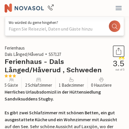
Wo würdest du gerne hingehen?
Fügen Sie Reiseziel, Daten und Gäste hinzu
1 / 16
Ferienhaus
Dals Långed/Håverud
S57127
Ferienhaus - Dals
3.5
Långed/Håverud , Schweden
out of 5
5 Gäste
2 Schlafzimmer
1 Badezimmer
0 Haustiere
Herrliches Urlaubsdomizil in der Hüttensiedlung
Sandviksuddens Stugby.
Es gibt zwei Schlafzimmer mit schönen Betten, ein gut
ausgestattete Küche und ein Wohnzimmer mit Aussicht
auf den See. Sehr schöne Aussicht auf Laxsjön, wo der