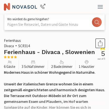
Wo würdest du gerne hingehen?
Fügen Sie Reiseziel, Daten und Gäste hinzu
1 / 34
Ferienhaus
Divaca
SCR314
Ferienhaus - Divaca , Slowenien
5
out of 5
6 Gäste
3 Schlafzimmer
2 Badezimmer
1 Haustier
Modernes Haus in schöner Wohngegend in Naturnähe.
Unweit der italienischen Grenze wohnen Sie in einem
zeitgemäß eingerichteten und harmonisch designten Haus.
Die Terrasse mit Outdoor-Möbeln ist ihr Ort zum
gemeinsamen Essen und Plaudern, im Hof warten
Spielgeräte auf die Kinder. Hier können Sie es sich in