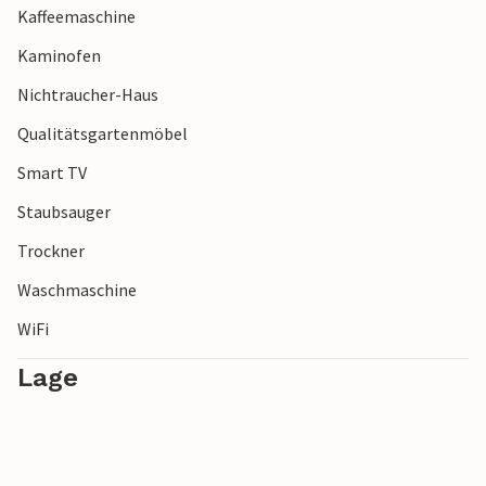
Kaffeemaschine
Aufenthaltsort entfernt.
Kaminofen
Freuen Sie sich also auf einen unvergesslichen Urlaub im
Nichtraucher-Haus
Norden Dänemarks.
Qualitätsgartenmöbel
Smart TV
Staubsauger
Trockner
Waschmaschine
WiFi
Lage