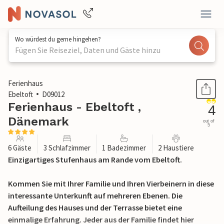
Wo würdest du gerne hingehen?
Fügen Sie Reiseziel, Daten und Gäste hinzu
1 / 36
Ferienhaus
Ebeltoft
D09012
Ferienhaus - Ebeltoft ,
4
Dänemark
out of
5
6 Gäste
3 Schlafzimmer
1 Badezimmer
2 Haustiere
Einzigartiges Stufenhaus am Rande vom Ebeltoft.
Kommen Sie mit Ihrer Familie und Ihren Vierbeinern in diese
interessante Unterkunft auf mehreren Ebenen. Die
Aufteilung des Hauses und der Terrasse bietet eine
einmalige Erfahrung. Jeder aus der Familie findet hier