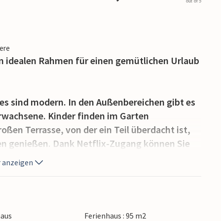
out of 5
iere
n idealen Rahmen für einen gemütlichen Urlaub
es sind modern. In den Außenbereichen gibt es
Erwachsene. Kinder finden im Garten
oßen Terrasse, von der ein Teil überdacht ist,
ien genießen. Dank Netflix-Zugang können Sie
uen.
 anzeigen
d Temperatursteuerung. Im Flur und dem Bad,
ng verlegt. Bei Bedarf können Sie weitere
g und einen elektrischen Kamin nutzen.
haus
Ferienhaus : 95 m2