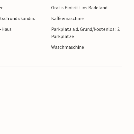
er
Gratis Eintritt ins Badeland
von wo aus Sie zu Fuß den Strand erreichen und
tsch und skandin.
Kaffeemaschine
oft fahren. Erleben Sie auch die
 den Nationalpark Mols Bjerge, außerdem finden
r-Haus
Parkplatz a.d. Grund/kostenlos : 2
recken sowie hervorragende Küsten zum Baden
Parkplätze
Waschmaschine