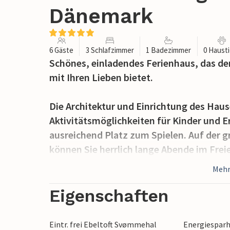
Dänemark
6 Gäste
3 Schlafzimmer
1 Badezimmer
0 Haust
Schönes, einladendes Ferienhaus, das de
mit Ihren Lieben bietet.
Die Architektur und Einrichtung des Haus
Aktivitätsmöglichkeiten für Kinder und 
ausreichend Platz zum Spielen. Auf der gr
können Sie herrlich lange Abende im Fre
Ihre Lieblingsserien auch im Urlaub scha
Mehr
Das Ferienhaus hat eine Wärmepumpe un
Eigenschaften
wo der Boden gekachelt ist, ist Fußheizu
Wärmequellen wie die elektrische Heizun
Eintr. frei Ebeltoft Svømmehal
Energiespar