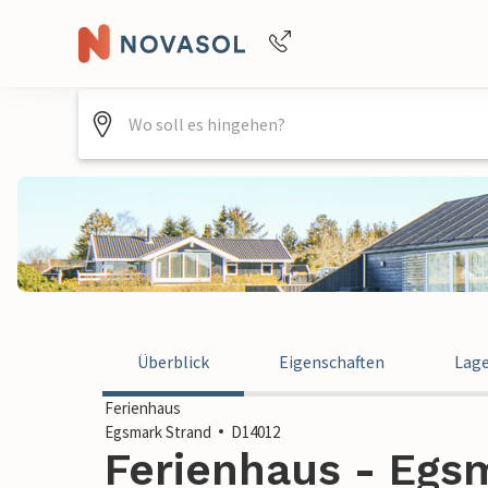
Buchungshilfe per Telefon
+4940688715475
Überblick
Eigenschaften
Lag
Ferienhaus
Egsmark Strand
D14012
Ferienhaus - Egsm