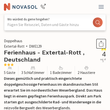
Wo würdest du gerne hingehen?
Fügen Sie Reiseziel, Daten und Gäste hinzu
1 / 22
Doppelhaus
Extertal-Rott
DWE129
Ferienhaus - Extertal-Rott ,
4
Deutschland
out of
5
5 Gäste
3 Schlafzimmer
1 Badezimmer
2 Haustiere
Dieses gemütlich und praktisch eingerichtete
doppelgeschossige Ferienhaus im skandinavischen Stil
erwartet Sie im nordwestlichen Weserbergland. Das Haus
liegt in einem gepflegten Ferienhauspark. Direkt am Park
starten gut ausgeschilderte Rad- und Wanderwege in die
reizvolle Bergwelt des Weserberglands.