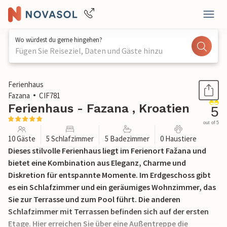
Wo würdest du gerne hingehen?
Fügen Sie Reiseziel, Daten und Gäste hinzu
1 / 50
Ferienhaus
Fazana
CIF781
Ferienhaus - Fazana , Kroatien
5
out of 5
10 Gäste
5 Schlafzimmer
5 Badezimmer
0 Haustiere
Dieses stilvolle Ferienhaus liegt im Ferienort Fažana und
bietet eine Kombination aus Eleganz, Charme und
Diskretion für entspannte Momente. Im Erdgeschoss gibt
es ein Schlafzimmer und ein geräumiges Wohnzimmer, das
Sie zur Terrasse und zum Pool führt. Die anderen
Schlafzimmer mit Terrassen befinden sich auf der ersten
Etage. Hier erreichen Sie über eine Außentreppe die