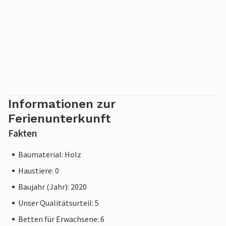
verschiedene Ostseebäder können Sie bequem erreichen.
Bitte beachten Sie, dass das Befahren mit jeglichen
Wasserfahrzeugen (Boote, SUPs etc.) nicht gestattet ist.
Hinweis: Die Anlage ist auf Paare und Familien ausgerichtet,
von Gruppenbuchungen und Party-Reisen bitten wir
abzusehen!
Informationen zur
Ferienunterkunft
Fakten
Baumaterial: Holz
Haustiere: 0
Baujahr (Jahr): 2020
Unser Qualitätsurteil: 5
Betten für Erwachsene: 6