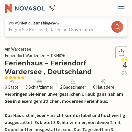
Wo würdest du gerne hingehen?
Fügen Sie Reiseziel, Daten und Gäste hinzu
1 / 27
Am Wardersee
Feriendorf Wardersee
DSH026
Ferienhaus - Feriendorf
4
Wardersee , Deutschland
out
of 5
6 Gäste
3 Schlafzimmer
2 Badezimmer
0 Haustiere
Verbringen Sie einen unvergesslichen Urlaub ganz nah am
See in diesem gemütlichen, modernen Ferienhaus.
Das Haus ist in jeder Hinsicht komfortabel und hochwertig
ausgestattet. Es bietet 3 Schlafzimmer, von denen 2 mit
Doppelbetten ausgestattet sind. Das Tagesbett im 3.