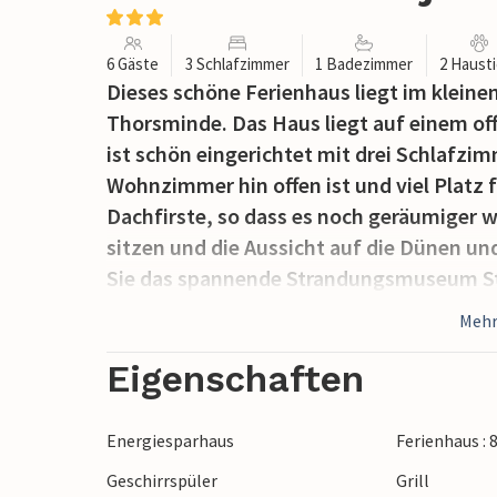
6 Gäste
3 Schlafzimmer
1 Badezimmer
2 Haust
Dieses schöne Ferienhaus liegt im kleine
Thorsminde. Das Haus liegt auf einem of
ist schön eingerichtet mit drei Schlafzi
Wohnzimmer hin offen ist und viel Platz f
Dachfirste, so dass es noch geräumiger w
sitzen und die Aussicht auf die Dünen u
Sie das spannende Strandungsmuseum St
Mehr
Eigenschaften
Energiesparhaus
Ferienhaus : 
Geschirrspüler
Grill