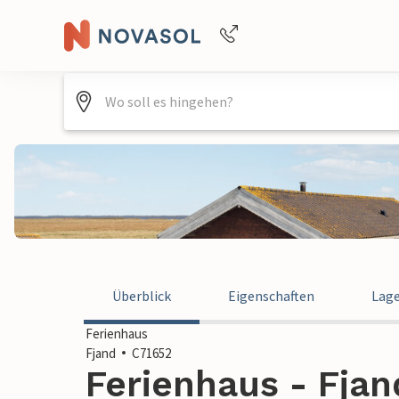
Buchungshilfe per Telefon
+4940688715475
Überblick
Eigenschaften
Lag
Ferienhaus
Fjand
C71652
Ferienhaus - Fja