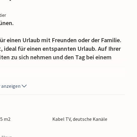
tier
ünen.
für einen Urlaub mit Freunden oder der Familie.
, ideal für einen entspannten Urlaub. Auf Ihrer
ten zu sich nehmen und den Tag bei einem
n begeistern wird, liegt nicht weit entfernt.
 anzeigen
zunge gelegen, ist nach wenigen Fahrtminuten
e Museum besuchen, am Pier angeln, einkaufen
pielplätze spielen oder Wassersport betreiben.
 auf 1100 ha erleben. Hier finden Sie eine
35 m2
Kabel TV, deutsche Kanäle
e. Es gibt auch einen wunderschön gelegenen
ld, wo Hunde ohne Leine toben dürfen.