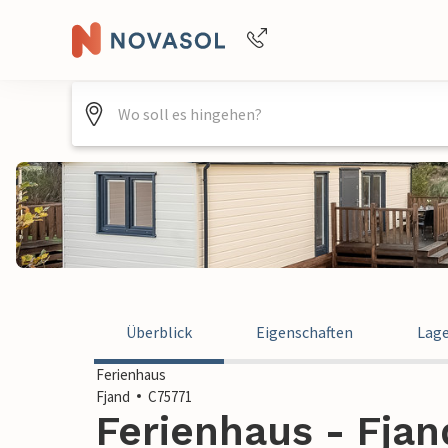
Buchungshilfe per Telefon
+4940688715475
Überblick
Eigenschaften
Lag
Ferienhaus
Fjand
C75771
Ferienhaus - Fja