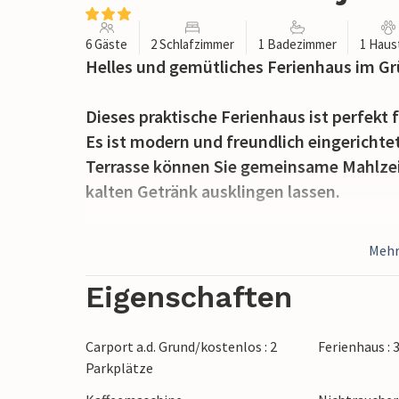
6 Gäste
2 Schlafzimmer
1 Badezimmer
1 Haus
Helles und gemütliches Ferienhaus im Gr
Dieses praktische Ferienhaus ist perfekt 
Es ist modern und freundlich eingerichtet
Terrasse können Sie gemeinsame Mahlzei
kalten Getränk ausklingen lassen.
Ein schöner Waldspielplatz, der die Kleine
Mehr
Thorsminde, wunderschön auf einer Land
erreicht. Hier können Sie das St. Georg
Eigenschaften
gehen, mit Ihren Kindern auf einem der S
In Husby können Sie eine Dünenlandschaft
Carport a.d. Grund/kostenlos : 2
Ferienhaus : 
vielfältige Pflanzenwelt und schöne Weg
Parkplätze
Waldsee und den geschlossenen Hundewa