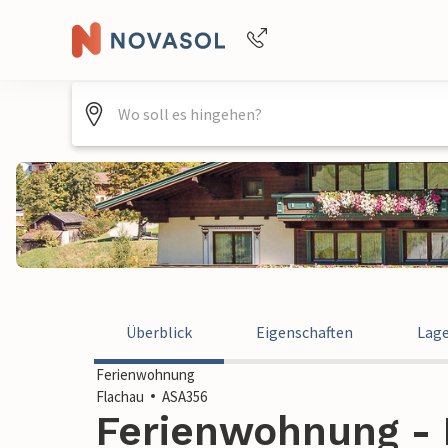
Buchungshilfe per Telefon
+4940688715475
Überblick
Eigenschaften
Lag
Ferienwohnung
Flachau
ASA356
Ferienwohnung - 