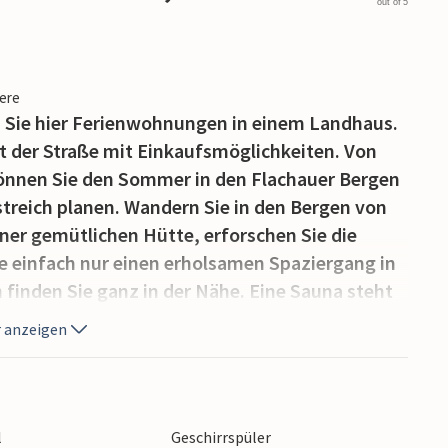
out of 5
iere
en Sie hier Ferienwohnungen in einem Landhaus.
t der Straße mit Einkaufsmöglichkeiten. Von
önnen Sie den Sommer in den Flachauer Bergen
streich planen. Wandern Sie in den Bergen von
iner gemütlichen Hütte, erforschen Sie die
 einfach nur einen erholsamen Spaziergang in
h finden Sie ganz in der Nähe. Eine Sauna steht
 beim Haus befindet sich eine Liegewiese. In
 anzeigen
rme Amadé. Badespaß und Wellnessvegnügen in
en!). Mit 11 verschiedenen Becken, vom Wellen-
einem Salzruheraum ist für die ganze Familie
nden, was das Herz begehrt. An heißen Tagen
l
Geschirrspüler