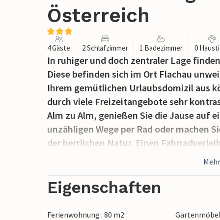
Österreich
4 Gäste
2 Schlafzimmer
1 Badezimmer
0 Haust
In ruhiger und doch zentraler Lage find
Diese befinden sich im Ort Flachau unwei
Ihrem gemütlichen Urlaubsdomizil aus k
durch viele Freizeitangebote sehr kontra
Alm zu Alm, genießen Sie die Jause auf e
unzähligen Wege per Rad oder machen Sie
der herrlichen Natur. Einen Fahrradverlei
Ihnen gegen Gebühr zur Verfügung. Dirket
Mehr
nur 5km Entfernung finden Sie die The
einem ( beachten Sie bitte die Sperrzeit
Eigenschaften
bis Tauchbecken, einer Dampfgrotte und 
oder für den Genuß zu zweit alles vorha
Ferienwohnung : 80 m2
Gartenmöbe