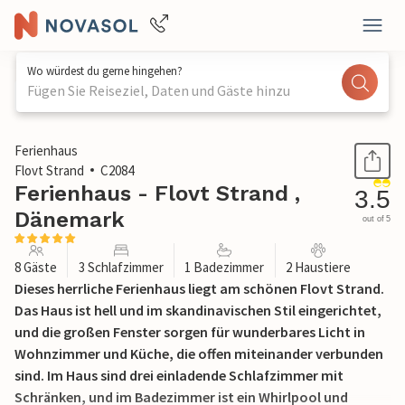
Wo würdest du gerne hingehen?
Fügen Sie Reiseziel, Daten und Gäste hinzu
1 / 15
Ferienhaus
Flovt Strand
C2084
Ferienhaus - Flovt Strand ,
3.5
Dänemark
out of 5
8 Gäste
3 Schlafzimmer
1 Badezimmer
2 Haustiere
Dieses herrliche Ferienhaus liegt am schönen Flovt Strand.
Das Haus ist hell und im skandinavischen Stil eingerichtet,
und die großen Fenster sorgen für wunderbares Licht in
Wohnzimmer und Küche, die offen miteinander verbunden
sind. Im Haus sind drei einladende Schlafzimmer mit
Schränken, und im Badezimmer ist ein Whirlpool und