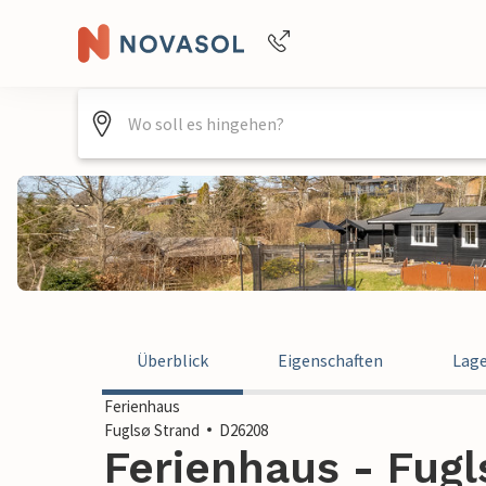
Buchungshilfe per Telefon
+4940688715475
Überblick
Eigenschaften
Lag
Ferienhaus
Fuglsø Strand
D26208
Ferienhaus - Fugl