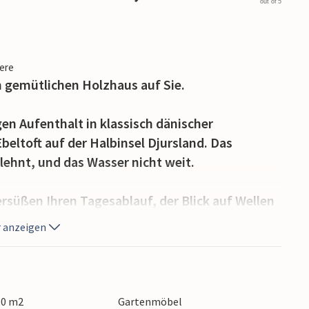
out of 5
iere
em gemütlichen Holzhaus auf Sie.
en Aufenthalt in klassisch dänischer
eltoft auf der Halbinsel Djursland. Das
lehnt, und das Wasser nicht weit.
rsüßen Ihren Tagesablauf, der Blick auf Wellen
nes Abschalten vom Alltag. Strände mit tollen
 anzeigen
er Haustür, außerdem sind der Besuch des
 Nationalpark Mols Bjerge, der Wälder der
rmstens zu empfehlen.
60 m2
Gartenmöbel