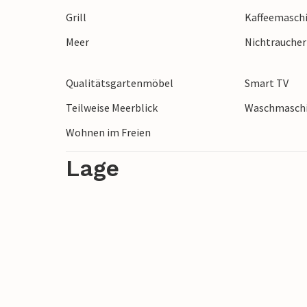
Die Einrichtung Ihrer Unterkunft ist urge
Grill
Kaffeemasch
Räumlichkeiten sind bestens eingerichtet
Meer
Nichtrauche
Platz, sich zu entfalten. Für Familien od
Freuen Sie sich auf diese hervorragende 
Qualitätsgartenmöbel
Smart TV
Teilweise Meerblick
Waschmasch
Wohnen im Freien
Lage