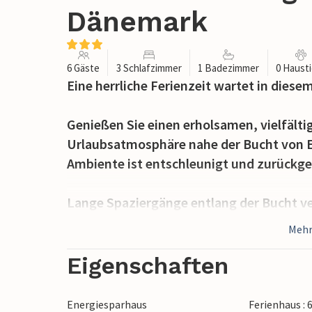
Dänemark
6 Gäste
3 Schlafzimmer
1 Badezimmer
0 Haust
Eine herrliche Ferienzeit wartet in dies
Genießen Sie einen erholsamen, vielfältig
Urlaubsatmosphäre nahe der Bucht von Eb
Ambiente ist entschleunigt und zurückge
Lange Spaziergänge entlang der Bucht ve
und Horizont ermöglichen Ihnen ein schö
Mehr
Bademöglichkeiten liegen direkt vor Ihr
Karpenhøj Naturcenters, von Aarhus, dem
Eigenschaften
Halbinsel oder der Strände im Osten wä
Energiesparhaus
Ferienhaus : 