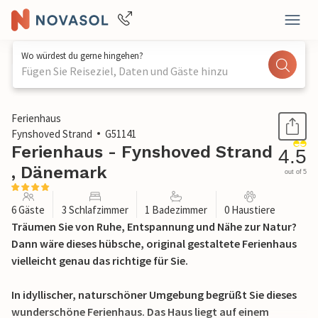
Wo würdest du gerne hingehen?
Fügen Sie Reiseziel, Daten und Gäste hinzu
1 / 26
Ferienhaus
Fynshoved Strand
G51141
Ferienhaus - Fynshoved Strand
4.5
, Dänemark
out of 5
6 Gäste
3 Schlafzimmer
1 Badezimmer
0 Haustiere
Träumen Sie von Ruhe, Entspannung und Nähe zur Natur?
Dann wäre dieses hübsche, original gestaltete Ferienhaus
vielleicht genau das richtige für Sie.
In idyllischer, naturschöner Umgebung begrüßt Sie dieses
wunderschöne Ferienhaus. Das Haus liegt auf einem