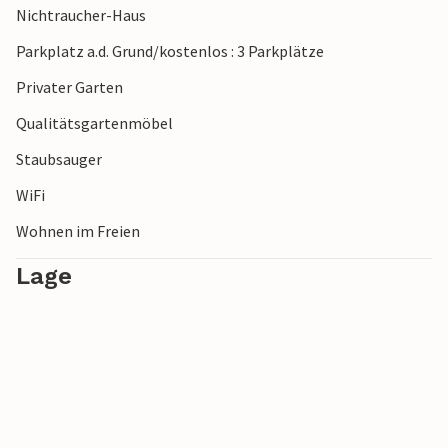
Nichtraucher-Haus
charmante Kerteminde mit Museen, Läden und maritimer
Atmosphäre am Hafen.
Parkplatz a.d. Grund/kostenlos : 3 Parkplätze
Privater Garten
Freuen Sie sich auf einen unvergesslichen Urlaub!
Qualitätsgartenmöbel
Staubsauger
WiFi
Wohnen im Freien
Lage