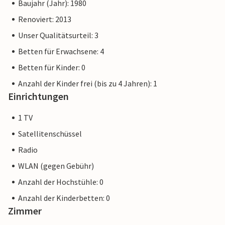
Baujahr (Jahr): 1980
auch die Eifel und ihre Hausmannskost genießen.
Renoviert: 2013
Bei den Fotos kann es sich um Wohnbeispiele handeln, die
Unser Qualitätsurteil: 3
tatsächliche Ausstattung kann leicht abweichen.
Betten für Erwachsene: 4
Betten für Kinder: 0
Anzahl der Kinder frei (bis zu 4 Jahren): 1
Einrichtungen
1 TV
Satellitenschüssel
Radio
WLAN (gegen Gebühr)
Anzahl der Hochstühle: 0
Anzahl der Kinderbetten: 0
Zimmer