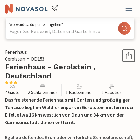
Wo würdest du gerne hingehen?
Fügen Sie Reiseziel, Daten und Gäste hinzu
1 / 28
Ferienhaus
Gerolstein
DEI153
Ferienhaus - Gerolstein ,
Deutschland
4 Gäste
2 Schlafzimmer
1 Badezimmer
1 Haustier
Das freistehende Ferienhaus mit Garten und großzügiger
Terrasse liegt im Waldferienpark in Gerolstein mitten in der
Eifel, etwa 16 km westlich von Daun und 34 km von der
Garnisonsstadt Ulmen entfernt.
Egal ob duftendes Grün oder winterliche Schneelandschaft,