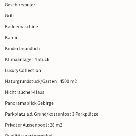
Geschirrspüler
voller Unterhaltung, wie Seilrutsche, Höhlen,
Adrenalinpark sowie Quad-Fahrten. Tagesausflüge können
Grill
Sie zum Nationalpark Plitvicer Seen unternehmen oder die
Kaffeemaschine
Badeausflüge ans Meer planen. Besuchen Sie zudem das
Nikola-Tesla-Museum in Smiljan, das nur ein paar Kilometer
Kamin
entfernt liegt.
Kinderfreundlich
Genießen Sie einen unvergesslichen Urlaub in diesem
Klimaanlage : 4 Stück
großartigen Haus!
Luxury Collection
Naturgrundstück/Garten : 4500 m2
Nichtraucher-Haus
Panoramablick Gebirge
Parkplatz a.d. Grund/kostenlos : 3 Parkplätze
Privater Aussenpool : 28 m2
Qualitätsgartenmöbel