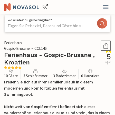
Wo würdest du gerne hingehen?
Fügen Sie Reiseziel, Daten und Gäste hinzu
1 / 43
Ferienhaus
Gospic-Brusane
CCL146
Ferienhaus - Gospic-Brusane ,
5
Kroatien
out of
5
10 Gäste
3 Schlafzimmer
3 Badezimmer
0 Haustiere
Freuen Sie sich auf Ihren Familienurlaub in diesem
modernen und komfortablen Ferienhaus mit
Swimmingpool.
Nicht weit von Gospić entfernt befindet sich dieses
wunderschöne Ferienhaus aus Holz und Stein, das in einem