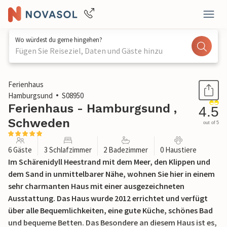
Wo würdest du gerne hingehen?
Fügen Sie Reiseziel, Daten und Gäste hinzu
1 / 29
Ferienhaus
Hamburgsund
S08950
Ferienhaus - Hamburgsund ,
4.5
Schweden
out of 5
6 Gäste
3 Schlafzimmer
2 Badezimmer
0 Haustiere
Im Schärenidyll Heestrand mit dem Meer, den Klippen und
dem Sand in unmittelbarer Nähe, wohnen Sie hier in einem
sehr charmanten Haus mit einer ausgezeichneten
Ausstattung. Das Haus wurde 2012 errichtet und verfügt
über alle Bequemlichkeiten, eine gute Küche, schönes Bad
und bequeme Betten. Das Besondere an diesem Haus ist es,