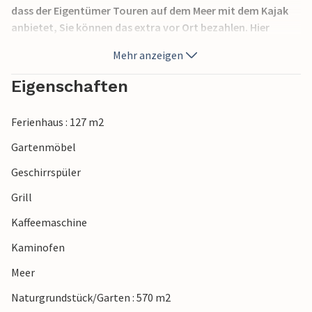
dass der Eigentümer Touren auf dem Meer mit dem Kajak
anbietet, Sie können das extra vor Ort bezahlen. Hier
haben Sie in der Nähe vom Haus die Gelegenheit die
Mehr anzeigen
schönsten Schären von Schweden zu sehen.
Eigenschaften
Ferienhaus : 127 m2
Gartenmöbel
Geschirrspüler
Grill
Kaffeemaschine
Kaminofen
Meer
Naturgrundstück/Garten : 570 m2