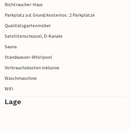
Nichtraucher-Haus
Freuen Sie sich auf einen Urlaub mit der ganzen Familie in
Parkplatz a.d. Grund/kostenlos : 2 Parkplätze
diesem einladenden Ferienhaus!
Qualitätsgartenmöbel
Satellitenschüssel, D-Kanäle
Sauna
Standwasser-Whirlpool
Verbrauchskosten inklusive
Waschmaschine
WiFi
Lage