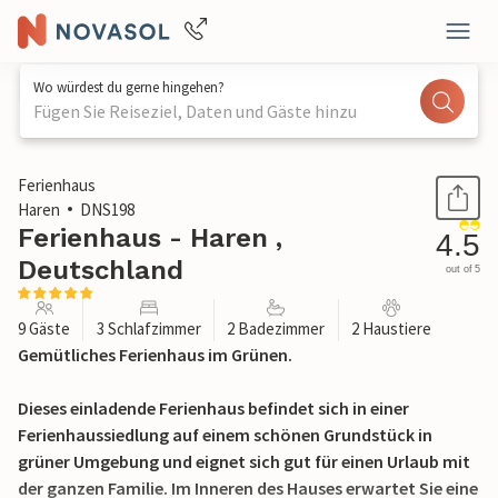
Wo würdest du gerne hingehen?
Fügen Sie Reiseziel, Daten und Gäste hinzu
1 / 31
Ferienhaus
Haren
DNS198
Ferienhaus - Haren ,
4.5
Deutschland
out of 5
9 Gäste
3 Schlafzimmer
2 Badezimmer
2 Haustiere
Gemütliches Ferienhaus im Grünen.
Dieses einladende Ferienhaus befindet sich in einer
Ferienhaussiedlung auf einem schönen Grundstück in
grüner Umgebung und eignet sich gut für einen Urlaub mit
der ganzen Familie. Im Inneren des Hauses erwartet Sie eine