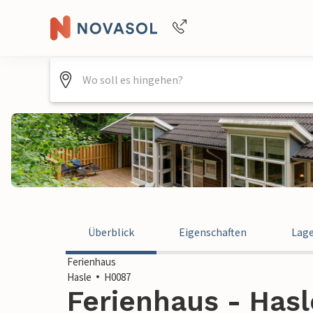
Buchungshilfe per Telefon
+4940688715475
Überblick
Eigenschaften
Lag
Ferienhaus
Hasle
H0087
Ferienhaus - Has