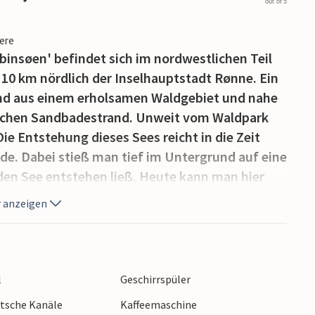
out of 5
iere
binsøen' befindet sich im nordwestlichen Teil
10 km nördlich der Inselhauptstadt Rønne. Ein
end aus einem erholsamen Waldgebiet und nahe
dlichen Sandbadestrand. Unweit vom Waldpark
Die Entstehung dieses Sees reicht in die Zeit
rde. Dabei stieß man tief im Untergrund auf eine
 den See entstehen ließ. Heute kann man hier
arten sind gegen Gebühr vor Ort erhältlich. In
 anzeigen
n Wald und unweit vom Rubinsø, entstanden
ipierten und in ihrer Architektur einmaligen
 Die Einzelhäuser, locker in Zweiergruppen
nrichtung harmonisch aufeinander abgestimmt
l
Geschirrspüler
lpool wurde an Komfort nicht gespart. Er ist
utsche Kanäle
Kaffeemaschine
cht nach dem Saunagang eine himmlische