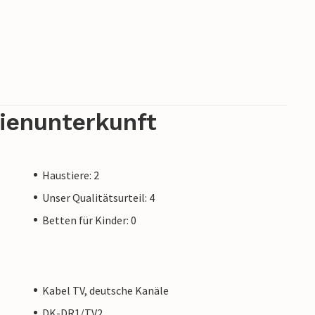
 (je 2 Pers), 2-Pers. -Whirl-Pool, gute
Türbreite 80 cm! Der 'Waldpark Rubinsøen' liegt
n zu Fuß von einem kinderfreundlichen
shäuser wurden 1999-2004 mit einer Grösse von
Wald-/Naturgrundstücken erbaut.
rienunterkunft
Haustiere: 2
Unser Qualitätsurteil: 4
Betten für Kinder: 0
Kabel TV, deutsche Kanäle
DK-DR1/TV2