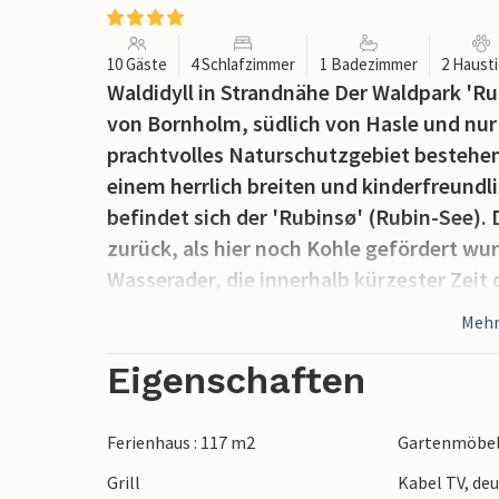
10 Gäste
4 Schlafzimmer
1 Badezimmer
2 Haust
Waldidyll in Strandnähe Der Waldpark 'Ru
von Bornholm, südlich von Hasle und nur 
prachtvolles Naturschutz­gebiet besteh
einem herrlich breiten und kinderfreun
befindet sich der 'Rubinsø' (Rubin-See). 
zurück, als hier noch Kohle gefördert wu
Wasserader, die innerhalb kürzester Zeit
vorzüglich angeln, u.a. auf Hecht. Angelk
Mehr
diesem Ferienparadies, mitten im lichte
1999 diese erstklassigen, völlig neu konz
Eigenschaften
Qualitäts-Ferienhäuser hohen Standards.
angeordnet, sind in Ausstattung und Ei
Ferienhaus : 117 m2
Gartenmöbe
und äußerst komfortabel. Auch beim Whir
Grill
Kabel TV, de
für 2 Personen eingerichtet und verspri