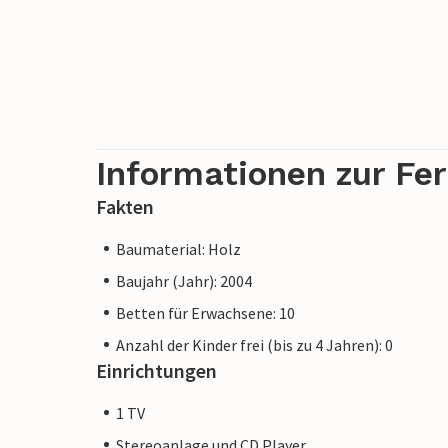
Schlafräume mit Doppel-oder Einzelbetten
Raumaufteilung, grosse Sonnenterrasse. 
südlich von Hasle und nur wenige Minute
Sandbadestrand entfernt. Diese Qualität
117m2 aus Holz auf je 1250 m2 grossen 
Informationen zur Fe
Fakten
Baumaterial: Holz
Baujahr (Jahr): 2004
Betten für Erwachsene: 10
Anzahl der Kinder frei (bis zu 4 Jahren): 0
Einrichtungen
1 TV
Stereoanlage und CD Player