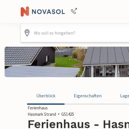
Buchungshilfe per Telefon
+4940688715475
Überblick
Eigenschaften
Lag
Ferienhaus
Hasmark Strand
G51425
Ferienhaus - Has