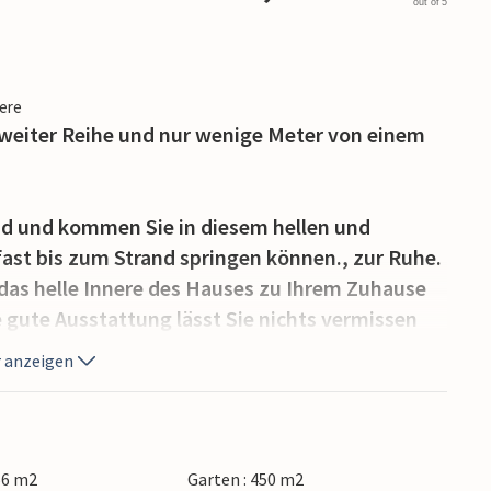
out of 5
iere
weiter Reihe und nur wenige Meter von einem
d und kommen Sie in diesem hellen und
ast bis zum Strand springen können., zur Ruhe.
das helle Innere des Hauses zu Ihrem Zuhause
gute Ausstattung lässt Sie nichts vermissen
elnden Ofenfeuer ein.
 anzeigen
o Sie stundenlang baden, sandeln und angeln
ängen das Rauschen der Wellen des Kattegats
 Die Gegend ist bekannt für ihre Straßenstände
56 m2
Garten : 450 m2