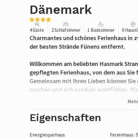
Dänemark
4 Gäste
2 Schlafzimmer
1 Badezimmer
0 Haust
Charmantes und schönes Ferienhaus in z
der besten Strände Fünens entfernt.
Willkommen am beliebten Hasmark Stran
gepflegten Ferienhaus, von dem aus Sie f
Gemeinsam mit Ihren Lieben können Sie 
machen und sich rundum wohlfühlen. Die 
und lädt zu Kochabenden bei einem prass
Mehr
Verbringen Sie Ihre Ferien am Strand, w
Eigenschaften
können. Genießen Sie bei Strandspazierg
und vergessen den Stress Ihres Alltages.
Energiesparhaus
Ferienhaus : 