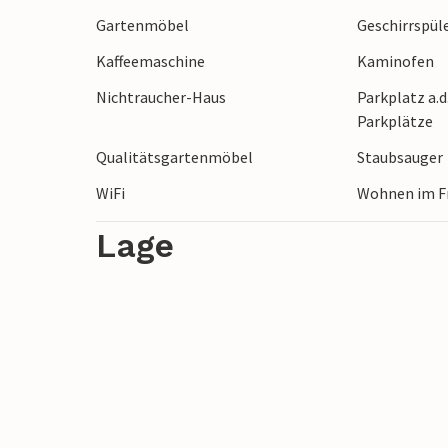
im Sommer mit vielen fünischen Erdbeer
Gartenmöbel
Geschirrspül
Enebærodde liegt ebenfalls in der Nähe 
Kaffeemaschine
Kaminofen
Otterup, das wenige Autominuten von die
und gute Essensmöglichkeiten, sodass Si
Nichtraucher-Haus
Parkplatz a.d
zurückkehren können.
Parkplätze
Qualitätsgartenmöbel
Staubsauger
WiFi
Wohnen im F
Lage