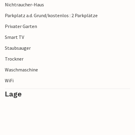
Nichtraucher-Haus
mit Minigolfplatz und Radwegen. Die nahe gelegene
Halbinsel Enebærodde lädt zu Wanderungen in unberührter
Parkplatz a.d. Grund/kostenlos : 2 Parkplätze
Natur ein. Im Sommer können Sie regionale Spezialitäten
Privater Garten
an Straßenständen oder auf den beliebten Flohmärkten
entdecken. Auch die Nähe zu Odense eröffnet Ihnen
Smart TV
vielfältige Ausflugsmöglichkeiten.
Staubsauger
Trockner
Waschmaschine
WiFi
Lage