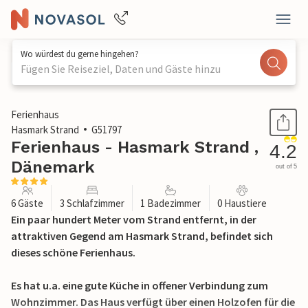
Wo würdest du gerne hingehen?
Fügen Sie Reiseziel, Daten und Gäste hinzu
1 / 21
Ferienhaus
Hasmark Strand
G51797
Ferienhaus - Hasmark Strand ,
4.2
Dänemark
out of 5
6 Gäste
3 Schlafzimmer
1 Badezimmer
0 Haustiere
Ein paar hundert Meter vom Strand entfernt, in der
attraktiven Gegend am Hasmark Strand, befindet sich
dieses schöne Ferienhaus.
Es hat u.a. eine gute Küche in offener Verbindung zum
Wohnzimmer. Das Haus verfügt über einen Holzofen für die