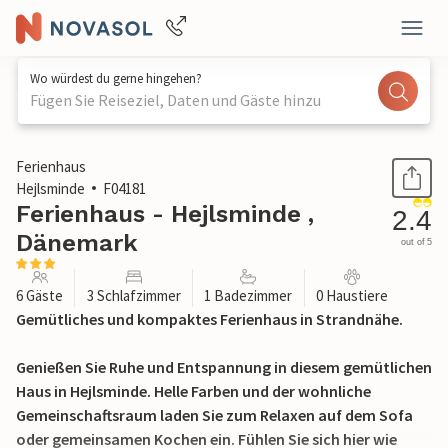
Wo würdest du gerne hingehen?
Fügen Sie Reiseziel, Daten und Gäste hinzu
1 / 17
Ferienhaus
Hejlsminde
F04181
Ferienhaus - Hejlsminde ,
2.4
Dänemark
out of 5
6 Gäste
3 Schlafzimmer
1 Badezimmer
0 Haustiere
Gemütliches und kompaktes Ferienhaus in Strandnähe.
Genießen Sie Ruhe und Entspannung in diesem gemütlichen
Haus in Hejlsminde. Helle Farben und der wohnliche
Gemeinschaftsraum laden Sie zum Relaxen auf dem Sofa
oder gemeinsamen Kochen ein. Fühlen Sie sich hier wie