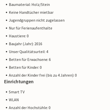
Planschbecken und vielem mehr verbringen kann. Wenn Sie
Baumaterial: Holz/Stein
sich nach purem Luxus und Entspannung sehnen, bringt Sie
Keine Handtücher mietbar
eine kurze Fahrt zum nahe gelegenen Wellness-Center.
Wenn Sie auf der Suche nach Abenteuern sind, besuchen Sie
Jugendgruppen nicht zugelassen
den tropischen Zoo, Kwadendamme, oder das nahe
Nur für Ferienaufenthalte
gelegene Traktormuseum.
Haustiere: 0
Ein wunderbarer Urlaub mit Sonne, Wasser und tollen
Baujahr (Jahr): 2016
Urlaubserinnerungen!
Unser Qualitätsurteil: 4
Betten für Erwachsene: 6
Betten für Kinder: 0
Anzahl der Kinder frei (bis zu 4 Jahren): 0
Einrichtungen
Smart TV
WLAN
Anzahl der Hochstühle: 0